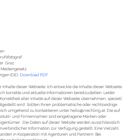
en
ufsfotograf
er Graz
d Mediengesetz
ngen (DE):
Download PDF
 Inhalte dieser Webseite: Ich entwickle die Inhalte dieser Webseite
h korrekte und aktuelle Informationen bereitzustellen. Leider
 Korrektheit aller Inhalte auf dieser Webseite übernehmen, speziell
reitgestellt wird. Sollten Ihnen problematische oder rechtswidrige
ie mich umgehend zu kontaktieren unter hello@rrechling.at. Die auf
rodukt- und Firmennamen sind eingetragene Marken oder
igentümer. Die Daten auf dieser Website werden ausschliesslich
verbindlicher Information zur Verfügung gestellt. Eine Vielzahl
standen in Kooperation mit Agenturen und Partnern. Bei