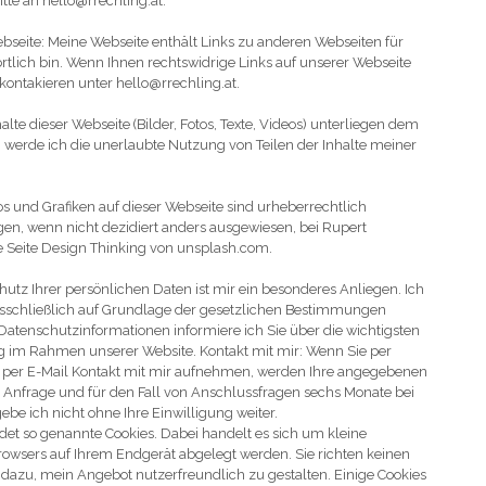
itte an hello@rrechling.at.
ebseite: Meine Webseite enthält Links zu anderen Webseiten für
ortlich bin. Wenn Ihnen rechtswidrige Links auf unserer Webseite
u kontakieren unter hello@rrechling.at.
lte dieser Webseite (Bilder, Fotos, Texte, Videos) unterliegen dem
, werde ich die unerlaubte Nutzung von Teilen der Inhalte meiner
tos und Grafiken auf dieser Webseite sind urheberrechtlich
egen, wenn nicht dezidiert anders ausgewiesen, bei Rupert
ie Seite Design Thinking von unsplash.com.
utz Ihrer persönlichen Daten ist mir ein besonderes Anliegen. Ich
usschließlich auf Grundlage der gesetzlichen Bestimmungen
Datenschutzinformationen informiere ich Sie über die wichtigsten
g im Rahmen unserer Website. Kontakt mit mir: Wenn Sie per
r per E-Mail Kontakt mit mir aufnehmen, werden Ihre angegebenen
Anfrage und für den Fall von Anschlussfragen sechs Monate bei
ebe ich nicht ohne Ihre Einwilligung weiter.
det so genannte Cookies. Dabei handelt es sich um kleine
 Browsers auf Ihrem Endgerät abgelegt werden. Sie richten keinen
 dazu, mein Angebot nutzerfreundlich zu gestalten. Einige Cookies