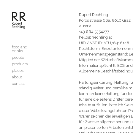
Skip to content
Rupert Rechling
Körösistrasse 66a, 8010 Graz,
Austria
+43 664 5354277
menu
hello@rrechling.at
UID / VAT-ID: ATU76416148
food and
Rechtsform: Einzelunternehm
drinks
Unternehmensgegenstand: Ber
people
Mitglied der Wirtschaftskamm
products
Informationspflicht lt. ECG un
places
Allgemeine Geschäftsbedingu
about
Haftungserklärung: Haftung für
contact
ständig weiter und bemühe mic
kann ich keine Haftung für die
für jene die seitens Dritter be
Inhalte auffallen, bitte ich S
dieser Website angeführten P
Warenzeichen der jeweiligen E
für Zwecke allgemeiner und un
an präsentierten Arbeiten ent