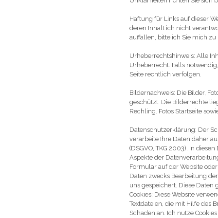
Unklarheiten richten Sie sich b
Haftung für Links auf dieser W
deren Inhalt ich nicht verantw
auffallen, bitte ich Sie mich z
Urheberrechtshinweis: Alle Inha
Urheberrecht. Falls notwendig
Seite rechtlich verfolgen.
Bildernachweis: Die Bilder, Fo
geschützt. Die Bilderrechte li
Rechling. Fotos Startseite sow
Datenschutzerklärung: Der Sch
verarbeite Ihre Daten daher a
(DSGVO, TKG 2003). In diesen 
Aspekte der Datenverarbeitun
Formular auf der Website ode
Daten zwecks Bearbeitung der 
uns gespeichert. Diese Daten g
Cookies: Diese Website verwen
Textdateien, die mit Hilfe des
Schaden an. Ich nutze Cookies